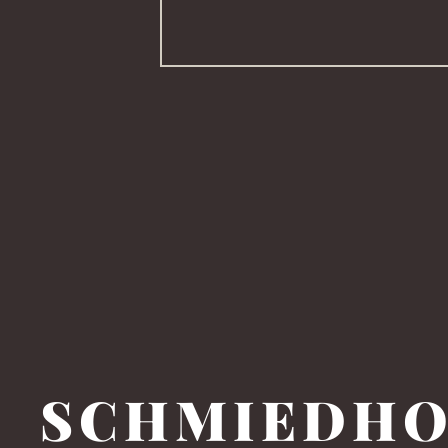
SCHMIED­H