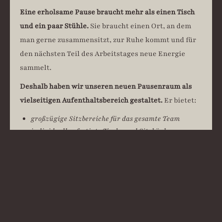
Eine erholsame Pause braucht mehr als einen Tisch
und ein paar Stühle.
Sie braucht einen Ort, an dem
man gerne zusammensitzt, zur Ruhe kommt und für
den nächsten Teil des Arbeitstages neue Energie
sammelt.
Deshalb haben wir unseren neuen Pausenraum als
vielseitigen Aufenthaltsbereich gestaltet.
Er bietet:
großzügige Sitzbereiche für das gesamte Team
individuell gefertigte Tische und Sitzbänke
komfortable Bank- und Lehnenpolsterungen
Kissen für eine kurze Mittagsruhe
eine moderne Küche für die Verpflegung
Spinde für die persönlichen Dinge unserer
Mitarbeiter
WLAN und ein vielseitiges Soundsystem
moderne Präsentationstechnik für Workshops